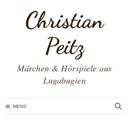
Zum
Christian
Inhalt
überspringen
Peitz
Märchen & Hörspiele aus
Lugabugien
Suchen
nach:
MENÜ