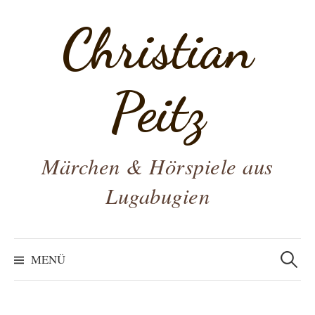
Zum
Christian
Inhalt
überspringen
Peitz
Märchen & Hörspiele aus
Lugabugien
Suchen
nach:
MENÜ