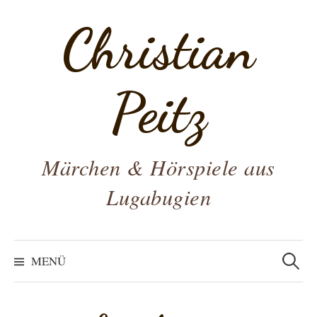
Zum
Christian
Inhalt
überspringen
Peitz
Märchen & Hörspiele aus
Lugabugien
Suchen
nach:
MENÜ