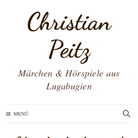
Zum
Christian
Inhalt
überspringen
Peitz
Märchen & Hörspiele aus
Lugabugien
Suchen
nach:
MENÜ