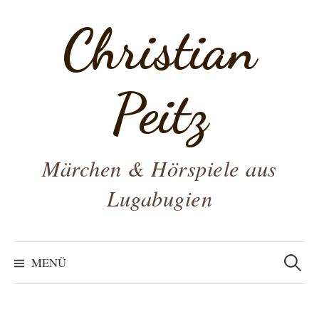
Zum
Christian
Inhalt
überspringen
Peitz
Märchen & Hörspiele aus
Lugabugien
Suchen
nach:
MENÜ