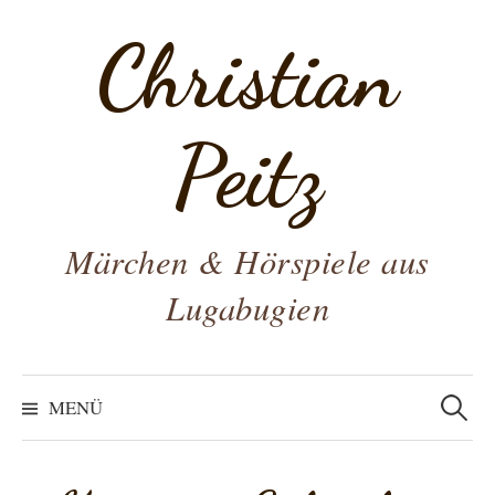
Zum
Christian
Inhalt
überspringen
Peitz
Märchen & Hörspiele aus
Lugabugien
Suchen
nach:
MENÜ