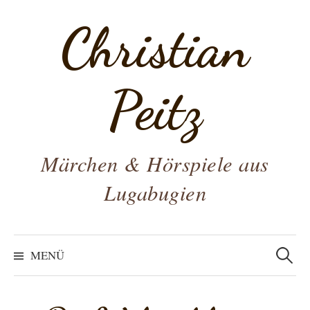
Zum
Christian
Inhalt
überspringen
Peitz
Märchen & Hörspiele aus
Lugabugien
Suchen
nach:
MENÜ