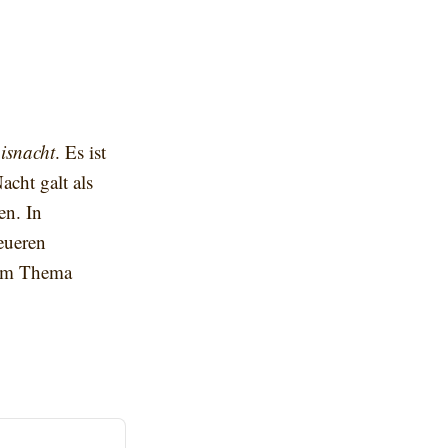
isnacht
. Es ist
cht galt als
en. In
eueren
 zum Thema