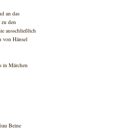
d an das
 zu den
e ausschließlich
ch von Hänsel
es in Märchen
frau Beine