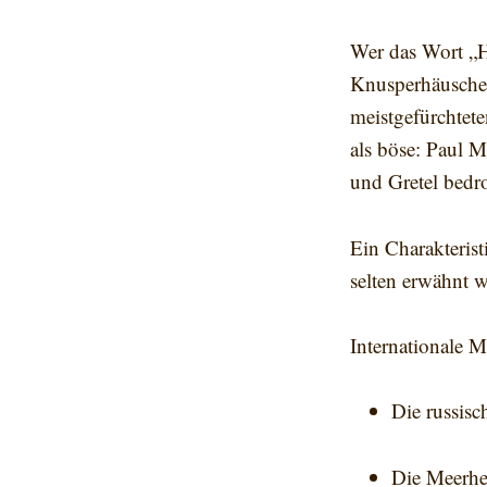
Wer das Wort „H
Knusperhäuschen
meistgefürchtet
als böse: Paul M
und Gretel bedro
Ein Charakteris
selten erwähnt w
Internationale 
Die russisc
Die Meerhe