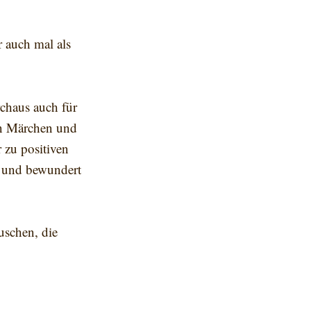
r auch mal als
rchaus auch für
en Märchen und
 zu positiven
t und bewundert
uschen, die