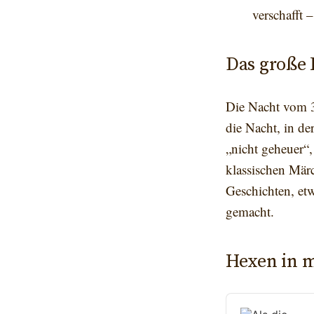
verschafft 
Das große 
Die Nacht vom 3
die Nacht, in de
„nicht geheuer“,
klassischen Märc
Geschichten, etw
gemacht.
Hexen in 
Audio