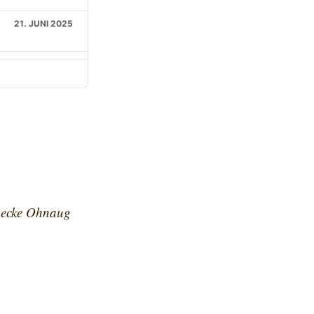
21. JUNI 2025
10. MAI 2025
2. FEBRUAR 2025
9. JUNI 2024
8. FEBRUAR 2024
Recke Ohnaug
 SEPTEMBER 2023