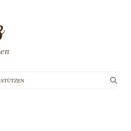
z
ien
Suchen
nach:
RSTÜTZEN