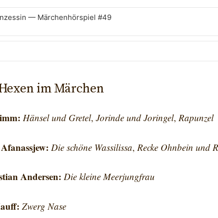
inzessin — Märchenhörspiel #49
d Süßgebäck — Märchenhörspiel #46
n
enwald — Märchenhörspiel #39
Hexen im Märchen
te Prinz — Märchenhörspiel #23
rimm:
Hänsel und Gretel
,
Jorinde und Joringel
,
Rapunzel
einer Prinzessin — Märchenhörspiel #14
1
 Afanassjew:
Die schöne Wassilissa
,
Recke Ohnbein und 
rchenhörspiel #02
17.
stian Andersen:
Die kleine Meerjungfrau
auff:
Zwerg Nase