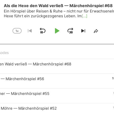
Als die Hexe den Wald verließ — Märchenhörspiel #68
Ein Hörspiel über Reisen & Ruhe – nicht nur für ErwachseneIn
Hexe führt ein zurückgezogenes Leben. Im
[...]
1
X
SKIP
PLAY
JUMP
CHANGE
GO
SKIP
SHARE
PLAYBACK
TO
TO
THIS
BACKWARD
PAUSE
FORWARD
RATE
PREVIOUS
NEXT
EPISO
EPISODE
EPISODE
den Wald verließ — Märchenhörspiel #68
 — Märchenhörspiel #56
1
her — Märchenhörspiel #55
r Möhre — Märchenhörspiel #52