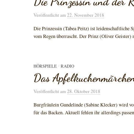
Die Prinzessin und der 
Veröffentlicht
am
22. November 2018
Die Prinzessin (Tabea Peitz) ist leidenschaftliche 
vom Regen überrascht. Der Prinz (Oliver Geister) m
HÖRSPIELE
RADIO
/
Das Apfelkuchenmärche
Veröffentlicht
am
28. Oktober 2018
Burgfräulein Gundelinde (Sabine Klecker) wird von 
für das Backen. Aktuell fehlen ihr allerdings passen