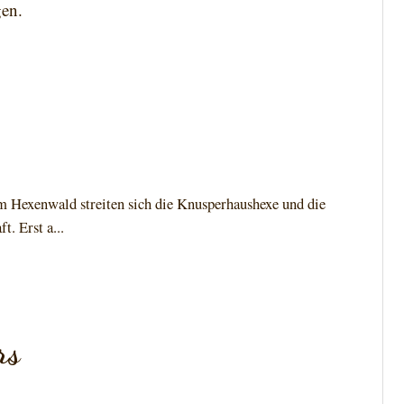
gen.
m Hexenwald streiten sich die Knusperhaushexe und die
. Erst a...
rs