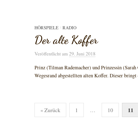
HÖRSPIELE
RADIO
/
Der alte Koffer
Veröffentlicht
am
29. Juni 2018
Prinz (Tilman Rademacher) und Prinzessin (Sarah 
Wegesrand abgestellten alten Koffer. Dieser bringt 
Seitennummerierung
11
« Zurück
1
…
10
der
Beiträge