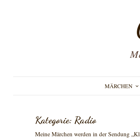
Zum
Inhalt
überspringen
Mä
MÄRCHEN
Kategorie:
Radio
Meine Märchen werden in der Sendung „Kla