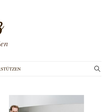
z
ien
Suchen
nach:
RSTÜTZEN