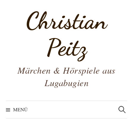
Zum
Christian
Inhalt
überspringen
Peitz
Märchen & Hörspiele aus
Lugabugien
Suchen
nach:
MENÜ